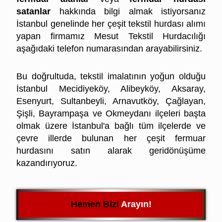
satanlar
hakkında bilgi almak istiyorsanız
İstanbul genelinde her çeşit tekstil hurdası alımı
yapan firmamız Mesut Tekstil Hurdacılığı
aşağıdaki telefon numarasından arayabilirsiniz.
İstanbul Hurda Fermuar Fiyatları
Bu doğrultuda, tekstil imalatının yoğun olduğu
İstanbul Mecidiyeköy, Alibeyköy, Aksaray,
Esenyurt, Sultanbeyli, Arnavutköy, Çağlayan,
Şişli, Bayrampaşa ve Okmeydanı ilçeleri başta
olmak üzere İstanbul'a bağlı tüm ilçelerde ve
çevre illerde bulunan her çeşit fermuar
hurdasını satın alarak geridönüşüme
kazandırıyoruz.
Hemen Bizi Arayın!