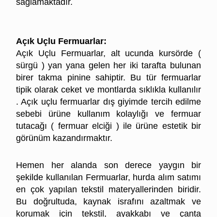
sağlamaktadır.
İstanbul Hurda Fermuar Fiyatları
Açık Uçlu Fermuarlar:
Açık Uçlu Fermuarlar, alt ucunda kursörde (
sürgü ) yan yana gelen her iki tarafta bulunan
birer takma pinine sahiptir. Bu tür fermuarlar
tipik olarak ceket ve montlarda sıklıkla kullanılır
. Açık uçlu fermuarlar dış giyimde tercih edilme
sebebi ürüne kullanım kolaylığı ve fermuar
tutacağı ( fermuar elciği ) ile ürüne estetik bir
görünüm kazandırmaktır.
İstanbul Hurda Fermuar Fiyatları
Hemen her alanda son derece yaygın bir
şekilde kullanılan Fermuarlar, hurda alım satımı
en çok yapılan tekstil materyallerinden biridir.
Bu doğrultuda, kaynak israfını azaltmak ve
korumak için tekstil, ayakkabı ve çanta