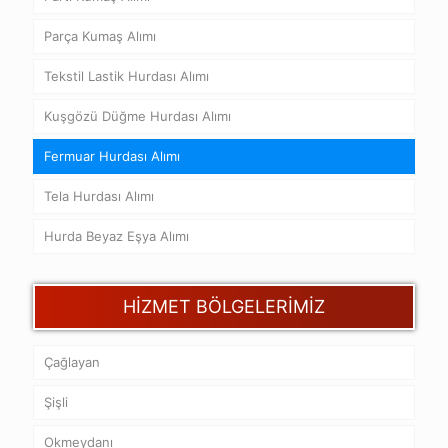
Parça Kumaş Alımı
Tekstil Lastik Hurdası Alımı
Kuşgözü Düğme Hurdası Alımı
Fermuar Hurdası Alımı
Tela Hurdası Alımı
Hurda Beyaz Eşya Alımı
HİZMET BÖLGELERİMİZ
Çağlayan
Şişli
Okmeydanı