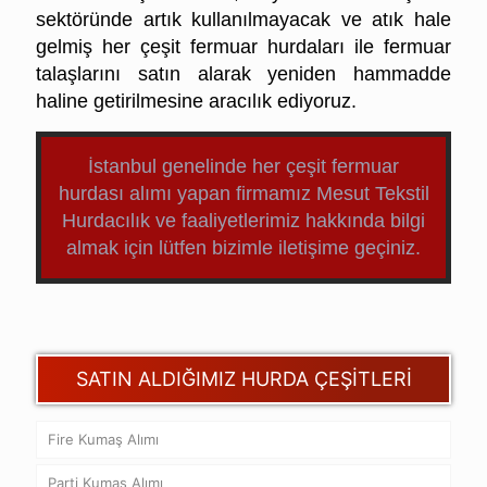
sektöründe artık kullanılmayacak ve atık hale
gelmiş her çeşit fermuar hurdaları ile fermuar
talaşlarını satın alarak yeniden hammadde
haline getirilmesine aracılık ediyoruz.
İstanbul genelinde her çeşit
fermuar
hurdası alımı yapan firmamız Mesut Tekstil
Hurdacılık ve faaliyetlerimiz hakkında bilgi
almak için lütfen bizimle
iletişime
geçiniz.
SATIN ALDIĞIMIZ HURDA ÇEŞİTLERİ
Fire Kumaş Alımı
Parti Kumaş Alımı